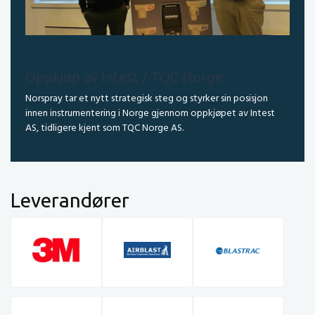
Oppkjøp av Intest / TQC Norge
Norspray tar et nytt strategisk steg og styrker sin posisjon
innen instrumentering i Norge gjennom oppkjøpet av Intest
AS, tidligere kjent som TQC Norge AS.
Leverandører