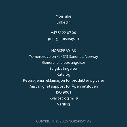
YouTube
LinkedIn
+47 51 22 07 00
post@norspray.no
NORSPRAY AS
Torneroseveien 4, 4315 Sandnes, Norway
Generelle leiebetingelser
Salgsbetingelser
Katalog
Returskjema reklamasjon for produkter og varer
Ansvarlighetsrapport for Åpenhetsloven
ISO 9001
Kvalitet og miljø
Varsling
COPYRIGHT © 2026 NORSPRAY AS