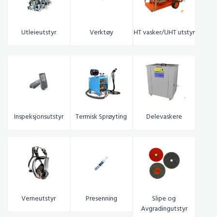
Utleieutstyr
Verktøy
HT vasker/UHT utstyr
Inspeksjonsutstyr
Termisk Sprøyting
Delevaskere
Verneutstyr
Presenning
S
lipe og
Avgradingutstyr