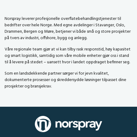
Norspray leverer profesjonelle overflatebehandlingstjenester til
bedrifter over hele Norge. Med egne avdelinger i Stavanger, Oslo,
Drammen, Bergen og Møre, betjener vi både små og store prosjekter
på tvers av industri, offshore, bygg og anlegg.
Våre regionale team gjør at vi kan tilby rask responstid, høy kapasitet
og smart logistikk, samtidig som våre mobile enheter gjør oss i stand
til å levere på stedet – uansett hvor i landet oppdraget befinner seg.
Som en landsdekkende partner sørger vi for jevn kvalitet,
dokumenterte prosesser og skreddersydde løsninger tilpasset dine
prosjekter og bransjekrav.