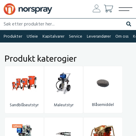
Søk etter produkter her...
Søk
Produkter
Utleie
Kapitalvarer
Service
Leverandører
Om oss
K
Produkt katerogier
Blåsemiddel
Sandblåseutstyr
Maleutstyr