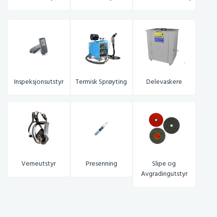
Inspeksjonsutstyr
Termisk Sprøyting
Delevaskere
Verneutstyr
Presenning
S
lipe og
Avgradingutstyr