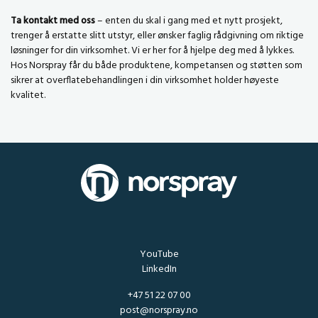
Ta kontakt med oss
– enten du skal i gang med et nytt prosjekt,
trenger å erstatte slitt utstyr, eller ønsker faglig rådgivning om riktige
løsninger for din virksomhet. Vi er her for å hjelpe deg med å lykkes.
Hos Norspray får du både produktene, kompetansen og støtten som
sikrer at overflatebehandlingen i din virksomhet holder høyeste
kvalitet.
YouTube
LinkedIn
+47 51 22 07 00
post@norspray.no