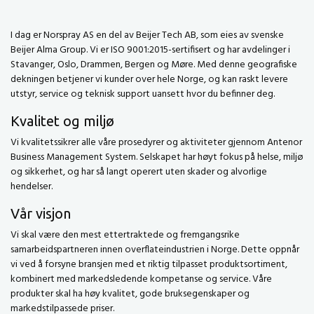
I dag er Norspray AS en del av Beijer Tech AB, som eies av svenske
Beijer Alma Group. Vi er ISO 9001:2015-sertifisert og har avdelinger i
Stavanger, Oslo, Drammen, Bergen og Møre. Med denne geografiske
dekningen betjener vi kunder over hele Norge, og kan raskt levere
utstyr, service og teknisk support uansett hvor du befinner deg.
Kvalitet og miljø
Vi kvalitetssikrer alle våre prosedyrer og aktiviteter gjennom Antenor
Business Management System. Selskapet har høyt fokus på helse, miljø
og sikkerhet, og har så langt operert uten skader og alvorlige
hendelser.
Vår visjon
Vi skal være den mest ettertraktede og fremgangsrike
samarbeidspartneren innen overflateindustrien i Norge. Dette oppnår
vi ved å forsyne bransjen med et riktig tilpasset produktsortiment,
kombinert med markedsledende kompetanse og service. Våre
produkter skal ha høy kvalitet, gode bruksegenskaper og
markedstilpassede priser.