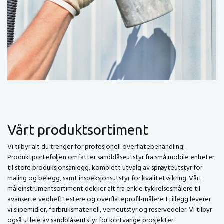
Vårt produktsortiment
Vi tilbyr alt du trenger for profesjonell overflatebehandling.
Produktporteføljen omfatter sandblåseutstyr fra små mobile enheter
til store produksjonsanlegg, komplett utvalg av sprøyteutstyr for
maling og belegg, samt inspeksjonsutstyr for kvalitetssikring. Vårt
måleinstrumentsortiment dekker alt fra enkle tykkelsesmålere til
avanserte vedhefttestere og overflateprofil-målere. I tillegg leverer
vi slipemidler, forbruksmateriell, verneutstyr og reservedeler. Vi tilbyr
også utleie av sandblåseutstyr for kortvarige prosjekter.