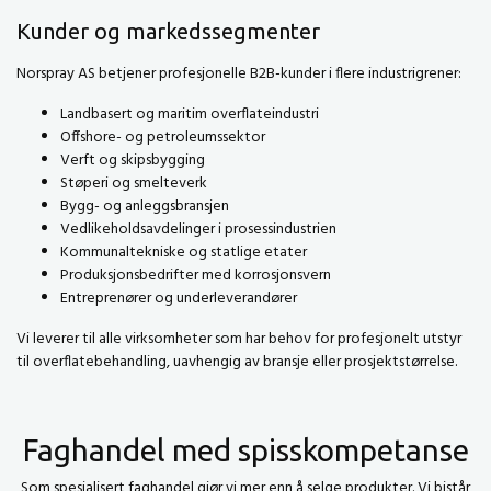
Kunder og markedssegmenter
Norspray AS betjener profesjonelle B2B-kunder i flere industrigrener:
Landbasert og maritim overflateindustri
Offshore- og petroleumssektor
Verft og skipsbygging
Støperi og smelteverk
Bygg- og anleggsbransjen
Vedlikeholdsavdelinger i prosessindustrien
Kommunaltekniske og statlige etater
Produksjonsbedrifter med korrosjonsvern
Entreprenører og underleverandører
Vi leverer til alle virksomheter som har behov for profesjonelt utstyr
til overflatebehandling, uavhengig av bransje eller prosjektstørrelse.
Faghandel med spisskompetanse
Som spesialisert faghandel gjør vi mer enn å selge produkter. Vi bistår