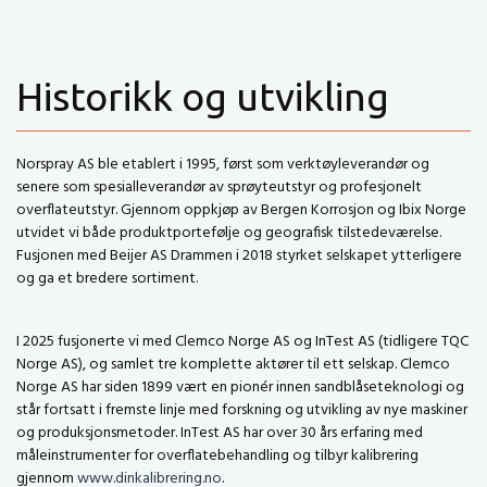
Historikk og utvikling
Norspray AS ble etablert i 1995, først som verktøyleverandør og
senere som spesialleverandør av sprøyteutstyr og profesjonelt
overflateutstyr. Gjennom oppkjøp av Bergen Korrosjon og Ibix Norge
utvidet vi både produktportefølje og geografisk tilstedeværelse.
Fusjonen med Beijer AS Drammen i 2018 styrket selskapet ytterligere
og ga et bredere sortiment.
I 2025 fusjonerte vi med Clemco Norge AS og InTest AS (tidligere TQC
Norge AS), og samlet tre komplette aktører til ett selskap. Clemco
Norge AS har siden 1899 vært en pionér innen sandblåseteknologi og
står fortsatt i fremste linje med forskning og utvikling av nye maskiner
og produksjonsmetoder. InTest AS har over 30 års erfaring med
måleinstrumenter for overflatebehandling og tilbyr kalibrering
gjennom
www.dinkalibrering.no
.