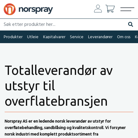
Søk etter produkter her...
Søk
Produkter
Utleie
Kapitalvarer
Service
Leverandører
Om oss
K
Totalleverandør av
utstyr til
overflatebransjen
Norspray AS er en ledende norsk leverandør av utstyr for
overflatebehandling, sandblåsing og kvalitetskontroll. Vi forsyner
norsk industri med komplett produktsortiment fra