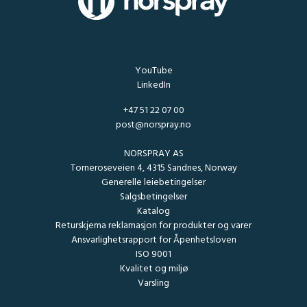
YouTube
LinkedIn
+47 51 22 07 00
post@norspray.no
NORSPRAY AS
Torneroseveien 4, 4315 Sandnes, Norway
Generelle leiebetingelser
Salgsbetingelser
Katalog
Returskjema reklamasjon for produkter og varer
Ansvarlighetsrapport for Åpenhetsloven
ISO 9001
Kvalitet og miljø
Varsling