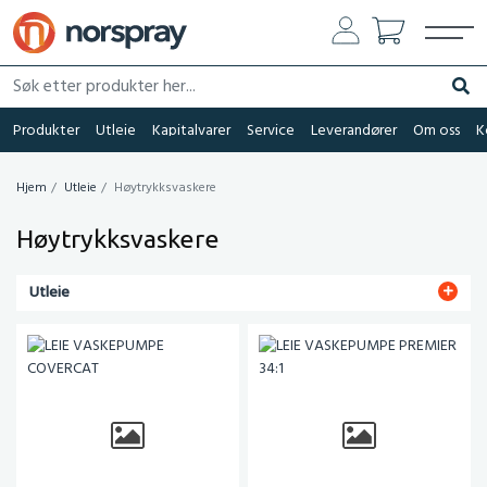
Søk etter produkter her...
Søk
Produkter
Utleie
Kapitalvarer
Service
Leverandører
Om oss
K
Hjem
Utleie
Høytrykksvaskere
Høytrykksvaskere
Utleie