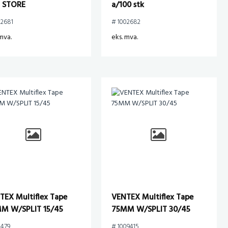
) STORE
a/100 stk
02681
# 1002682
mva.
eks. mva.
TEX Multiflex Tape
VENTEX Multiflex Tape
M W/SPLIT 15/45
75MM W/SPLIT 30/45
0479
# 1009415