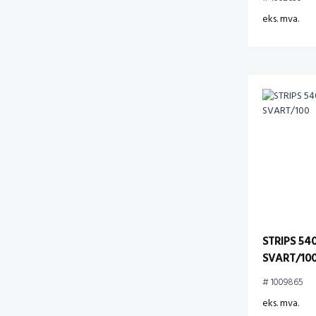
eks. mva.
STRIPS 5
SVART/10
# 1009865
eks. mva.