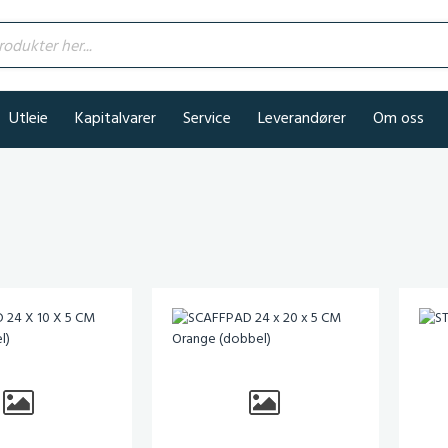
kter her...
Utleie
Kapitalvarer
Service
Leverandører
Om oss