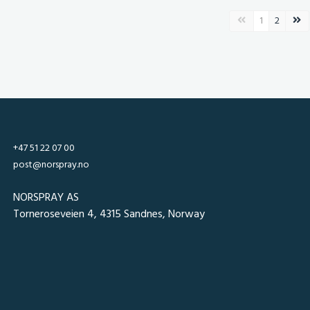
Forrige side
Nest
1
2
+47 51 22 07 00
post@norspray.no
NORSPRAY AS
Torneroseveien 4, 4315 Sandnes, Norway