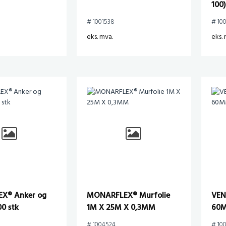
100
# 1001538
# 10
eks. mva.
eks. 
X® Anker og
MONARFLEX® Murfolie
VEN
00 stk
1M X 25M X 0,3MM
60M
# 1004524
# 10