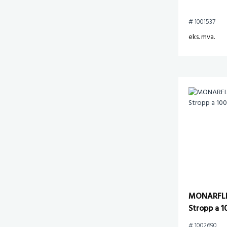
# 1001537
eks. mva.
MONARFLE
Stropp a 1
# 1002690