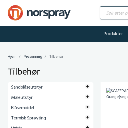
Søk etter produ
Produkter
Hjem
Presenning
Tilbehør
Tilbehør
Sandblåseutstyr
Maleutstyr
Blåsemiddel
Termisk Sprøyting