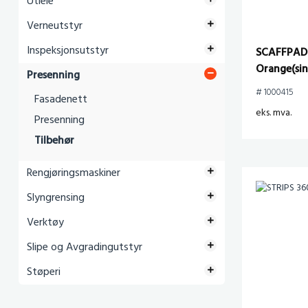
Utleie
Verneutstyr
Inspeksjonsutstyr
SCAFFPAD 
Orange(sin
Presenning
# 1000415
Fasadenett
eks. mva.
Presenning
Tilbehør
Rengjøringsmaskiner
Slyngrensing
Verktøy
Slipe og Avgradingutstyr
Støperi