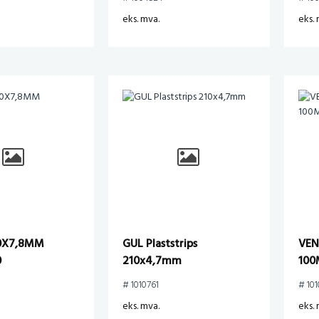
eks. mva.
eks. 
40X7,8MM
GUL Plaststrips
VEN
0
210x4,7mm
100
# 1010761
# 101
eks. mva.
eks. 