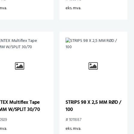
mva.
eks. mva.
TEX Multiflex Tape
STRIPS 98 X 2,5 MM RØD /
MM W/SPLIT 30/70
100
0929
# 1011887
mva.
eks. mva.