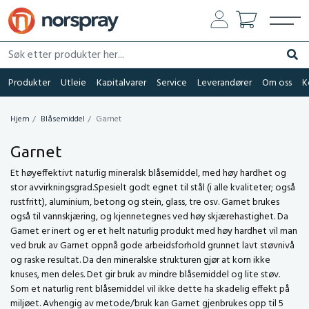
Søk etter produkter her...
Søk
Produkter
Utleie
Kapitalvarer
Service
Leverandører
Om oss
K
Hjem
Blåsemiddel
Garnet
Garnet
Et høyeffektivt naturlig mineralsk blåsemiddel, med høy hardhet og
stor avvirkningsgrad.Spesielt godt egnet til stål (i alle kvaliteter; også
rustfritt), aluminium, betong og stein, glass, tre osv. Garnet brukes
også til vannskjæring, og kjennetegnes ved høy skjærehastighet. Da
Garnet er inert og er et helt naturlig produkt med høy hardhet vil man
ved bruk av Garnet oppnå gode arbeidsforhold grunnet lavt støvnivå
og raske resultat. Da den mineralske strukturen gjør at korn ikke
knuses, men deles. Det gir bruk av mindre blåsemiddel og lite støv.
Som et naturlig rent blåsemiddel vil ikke dette ha skadelig effekt på
miljøet. Avhengig av metode/bruk kan Garnet gjenbrukes opp til 5