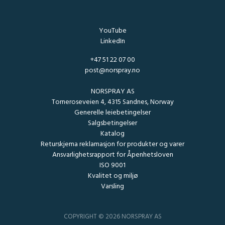
YouTube
LinkedIn
+47 51 22 07 00
post@norspray.no
NORSPRAY AS
Torneroseveien 4, 4315 Sandnes, Norway
Generelle leiebetingelser
Salgsbetingelser
Katalog
Returskjema reklamasjon for produkter og varer
Ansvarlighetsrapport for Åpenhetsloven
ISO 9001
Kvalitet og miljø
Varsling
COPYRIGHT © 2026 NORSPRAY AS