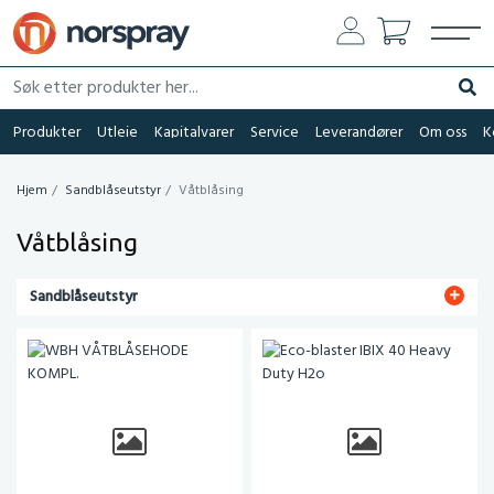
Søk etter produkter her...
Søk
Produkter
Utleie
Kapitalvarer
Service
Leverandører
Om oss
K
Hjem
Sandblåseutstyr
Våtblåsing
Våtblåsing
Sandblåseutstyr