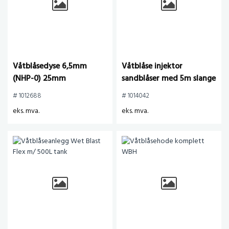
Våtblåsedyse 6,5mm
Våtblåse injektor
(NHP-0) 25mm
sandblåser med 5m slange
grovgjenger
Power Injector
# 1012688
# 1014042
eks. mva.
eks. mva.