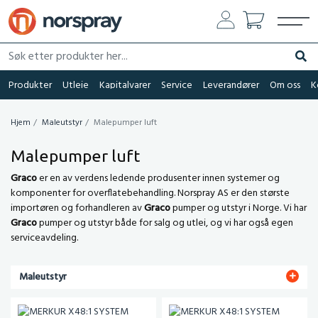
Søk etter produkter her...
Søk
Produkter
Utleie
Kapitalvarer
Service
Leverandører
Om oss
K
Hjem
Maleutstyr
Malepumper luft
Malepumper luft
Graco
er en av verdens ledende produsenter innen systemer og
komponenter for overflatebehandling. Norspray AS er den største
importøren og forhandleren av
Graco
pumper og utstyr i Norge. Vi har
Graco
pumper og utstyr både for salg og utlei, og vi har også egen
serviceavdeling.
Maleutstyr