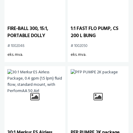
FIRE-BALL 300, 15:1,
1:1 FAST FLO PUMP, CS
PORTABLE DOLLY
200 L BUNG
PACKAGE
# 1002048
# 1002050
eks. mva.
eks. mva.
30:1 Merkur ES Airless
PFP PUMPE 2K package