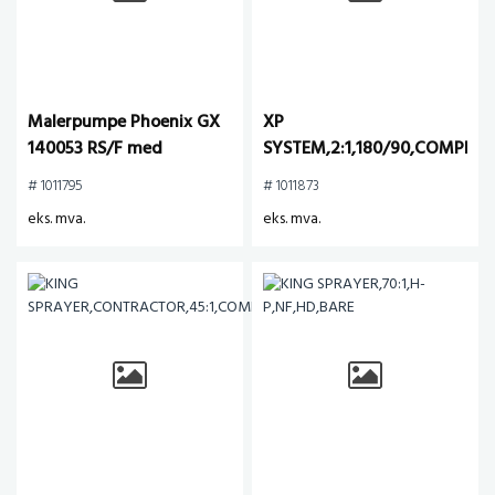
Malerpumpe Phoenix GX
XP
140053 RS/F med
SYSTEM,2:1,180/90,COMPLET
sugeslange og 2-hjuls
# 1011795
# 1011873
tralle
eks. mva.
eks. mva.