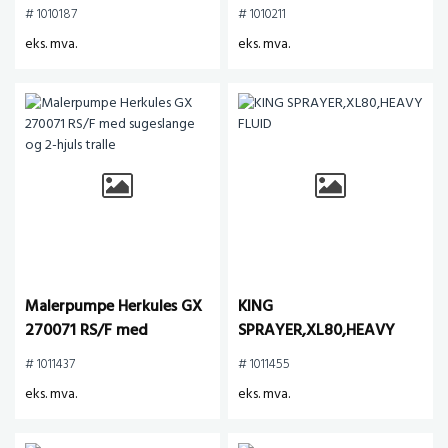
stativ
Jacketed Hose, 240V
# 1010187
# 1010211
eks. mva.
eks. mva.
Malerpumpe Herkules GX
KING
270071 RS/F med
SPRAYER,XL80,HEAVY
sugeslange og 2-hjuls
FLUID
# 1011437
# 1011455
tralle
eks. mva.
eks. mva.