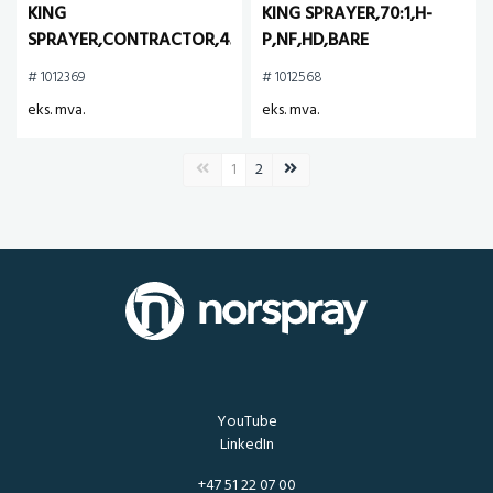
KING
KING SPRAYER,70:1,H-
SPRAYER,CONTRACTOR,45:1,COMP
P,NF,HD,BARE
# 1012369
# 1012568
eks. mva.
eks. mva.
Forrige side
Neste side
1
2
YouTube
LinkedIn
+47 51 22 07 00