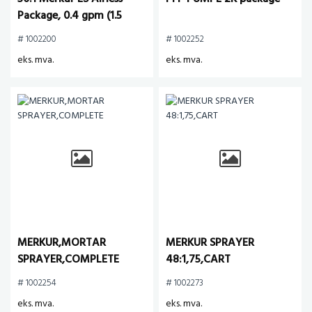
Package, 0.4 gpm (1.5
lpm) fluid flow, standard
# 1002200
# 1002252
mount, with PerformAA
eks. mva.
eks. mva.
50 Airl
MERKUR,MORTAR
MERKUR SPRAYER
SPRAYER,COMPLETE
48:1,75,CART
# 1002254
# 1002273
eks. mva.
eks. mva.