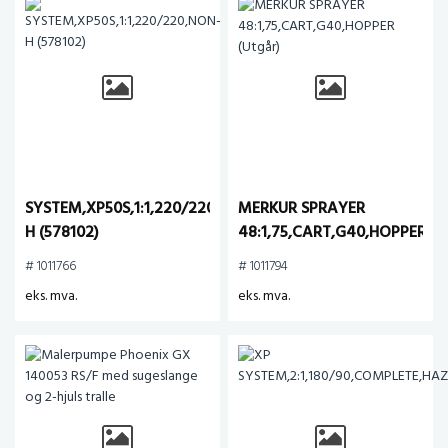
SYSTEM,XP50S,1:1,220/220,NON-
MERKUR SPRAYER
H (578102)
48:1,75,CART,G40,HOPPER
(Utgår)
# 1011766
# 1011794
eks. mva.
eks. mva.