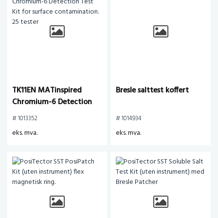
TK11EN MATinspired
Bresle salttest koffert
Chromium-6 Detection
Test Kit for surface
# 1013352
# 1014934
contamination. 25 tester
eks. mva.
eks. mva.