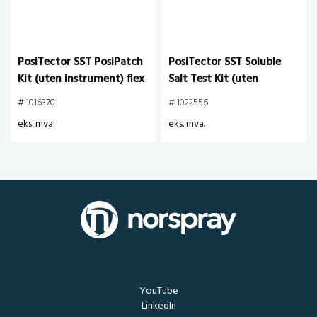
PosiTector SST PosiPatch
PosiTector SST Soluble
Kit (uten instrument) flex
Salt Test Kit (uten
magnetisk ring.
instrument) med Bresle
# 1016370
# 1022556
Patcher
eks. mva.
eks. mva.
YouTube
LinkedIn