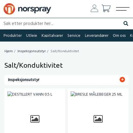
Søk etter produkter her...
Søk
Produkter
Utleie
Kapitalvarer
Service
Leverandører
Om oss
K
Hjem
Inspeksjonsutstyr
Salt/Konduktivitet
Salt/Konduktivitet
Inspeksjonsutstyr