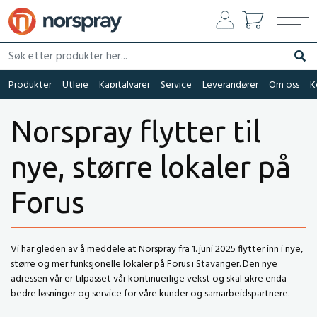
Søk etter produkter her...
Søk
Produkter
Utleie
Kapitalvarer
Service
Leverandører
Om oss
K
Norspray flytter til
nye, større lokaler på
Forus
Vi har gleden av å meddele at Norspray fra 1. juni 2025 flytter inn i nye,
større og mer funksjonelle lokaler på Forus i Stavanger. Den nye
adressen vår er tilpasset vår kontinuerlige vekst og skal sikre enda
bedre løsninger og service for våre kunder og samarbeidspartnere.