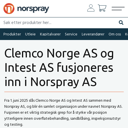
Søk etter produkter her...
Søk
Produkter
Utleie
Kapitalvarer
Service
Leverandører
Om oss
K
Clemco Norge AS og
Intest AS fusjoneres
inn i Norspray AS
Fra 1. juni 2025 slås Clemco Norge AS og Intest AS sammen med
Norspray AS, og blir én samlet organisasjon under navnet Norspray AS.
Fusjonen er et viktig strategisk grep for å styrke vår posisjon
ytterligere innen overflatebehandling, sandblåsing, inspeksjonsutstyr
og testing.