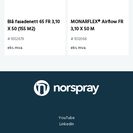
Blå fasadenett 65 FR 3,10
MONARFLEX® Airflow FR
X 50 (155 M2)
3,10 X 50 M
# 1002679
# 1012068
eks. mva.
eks. mva.
YouTube
LinkedIn