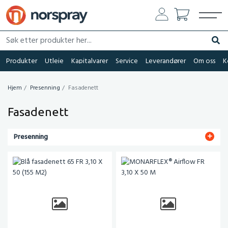
Søk etter produkter her...
Søk
Produkter
Utleie
Kapitalvarer
Service
Leverandører
Om oss
K
Hjem
Presenning
Fasadenett
Fasadenett
Presenning