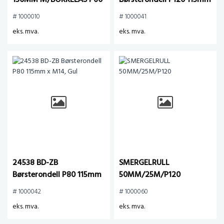
150MM M/BORRELÅS P60
Børsterondell P120 115mm
x M14, Hvit
# 1000010
# 1000041
eks. mva.
eks. mva.
24538 BD-ZB
SMERGELRULL
Børsterondell P80 115mm
50MM/25M/P120
x M14, Gul
# 1000042
# 1000060
eks. mva.
eks. mva.