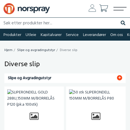
Søk etter produkter her...
Søk
Produkter
Utleie
Kapitalvarer
Service
Leverandører
Om oss
K
Hjem
Slipe og avgradingutstyr
Diverse slip
Diverse slip
Slipe og Avgradingutstyr