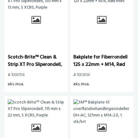
Scotch-Brite™ Clean &
Bakplate for Fiberrondell
Strip XT Pro Sliperondell,
125 x 22mm + M14, Rød
150 mm x 13 mm, S XCRS,
riflet
# 1000158
# 1003014
Purple
eks. mva.
eks. mva.