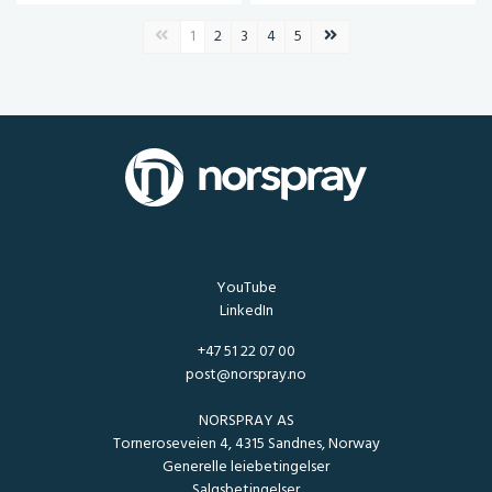
Forrige side
Neste side
1
2
3
4
5
YouTube
LinkedIn
+47 51 22 07 00
post@norspray.no
NORSPRAY AS
Torneroseveien 4, 4315 Sandnes, Norway
Generelle leiebetingelser
Salgsbetingelser