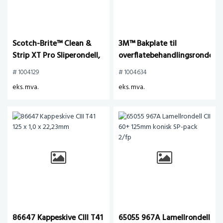
Scotch-Brite™ Clean &
3M™ Bakplate til
Strip XT Pro Sliperondell,
overflatebehandlingsrondelle
115 mm x 22 mm, S XCRS,
DH-AC, 127mm x M14-2.0,
# 1004129
# 1004634
Purple
1 stk/krt
eks. mva.
eks. mva.
86647 Kappeskive CIII T41
65055 967A Lamellrondell