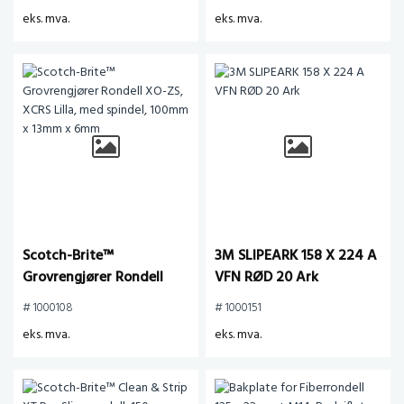
eks. mva.
eks. mva.
Scotch-Brite™
3M SLIPEARK 158 X 224 A
Grovrengjører Rondell
VFN RØD 20 Ark
XO-ZS, XCRS Lilla, med
# 1000108
# 1000151
spindel, 100mm x 13mm x
eks. mva.
eks. mva.
6mm