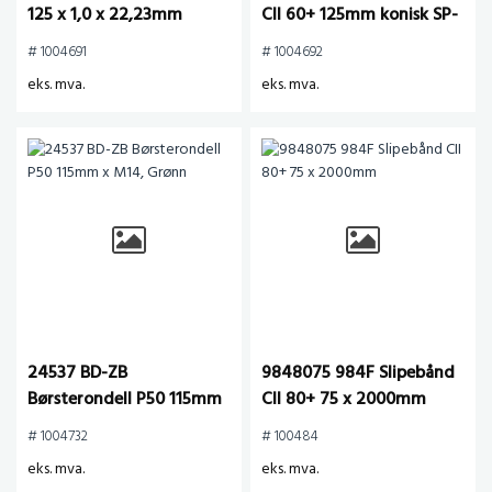
125 x 1,0 x 22,23mm
CII 60+ 125mm konisk SP-
pack 2/fp
# 1004691
# 1004692
eks. mva.
eks. mva.
24537 BD-ZB
9848075 984F Slipebånd
Børsterondell P50 115mm
CII 80+ 75 x 2000mm
x M14, Grønn
# 1004732
# 100484
eks. mva.
eks. mva.