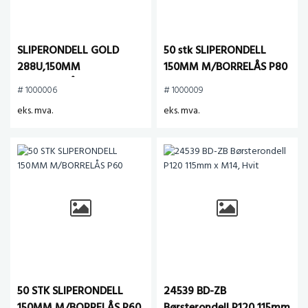
SLIPERONDELL GOLD
50 stk SLIPERONDELL
288U,150MM
150MM M/BORRELÅS P80
M/BORRELÅS P120 (pk.a
# 1000006
# 1000009
100stk)
eks. mva.
eks. mva.
50 STK SLIPERONDELL
24539 BD-ZB