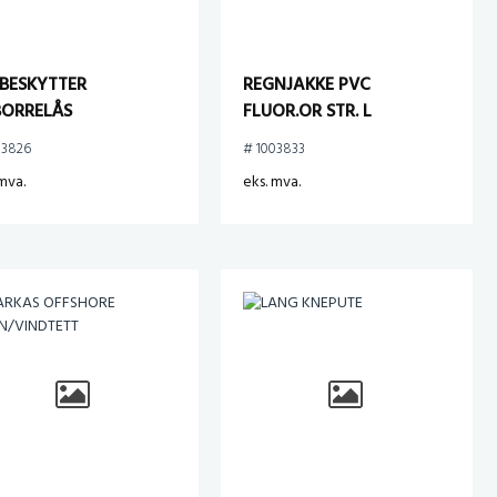
BESKYTTER
REGNJAKKE PVC
ORRELÅS
FLUOR.OR STR. L
03826
# 1003833
mva.
eks. mva.