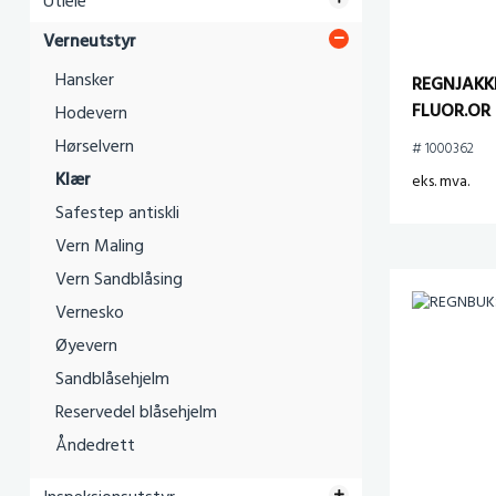
Utleie
Verneutstyr
Hansker
REGNJAKK
FLUOR.OR 
Hodevern
Hørselvern
# 1000362
Klær
eks. mva.
Safestep antiskli
Vern Maling
Vern Sandblåsing
Vernesko
Øyevern
Sandblåsehjelm
Reservedel blåsehjelm
Åndedrett