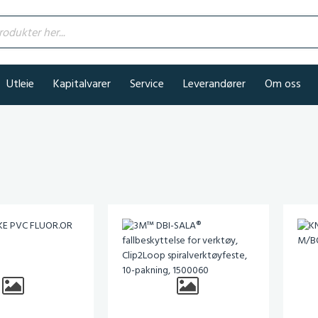
kter her...
Utleie
Kapitalvarer
Service
Leverandører
Om oss