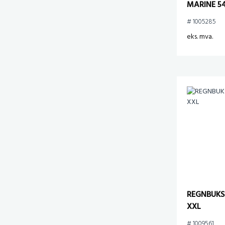
MARINE 5
# 1005285
eks. mva.
REGNBUKS
XXL
# 1009561