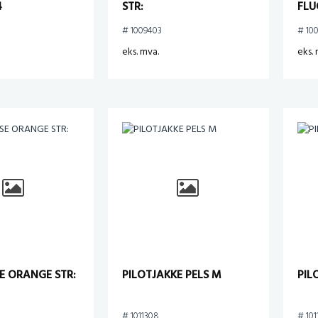
4
STR:
FLU
# 1009403
# 10
eks. mva.
eks. 
E ORANGE STR:
PILOTJAKKE PELS M
PIL
# 1011308
# 101