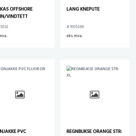
KAS OFFSHORE
LANG KNEPUTE
N/VINDTETT
05032
# 1005268
mva.
eks. mva.
NJAKKE PVC
REGNBUKSE ORANGE STR: