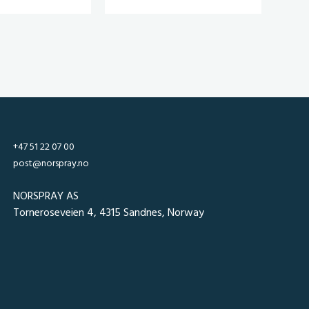
+47 51 22 07 00
post@norspray.no
NORSPRAY AS
Torneroseveien 4, 4315 Sandnes, Norway