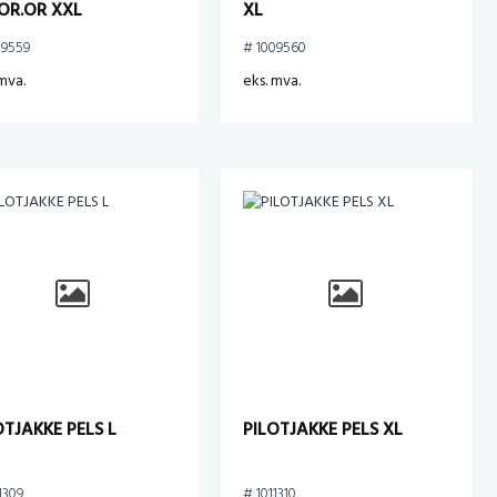
OR.OR XXL
XL
09559
# 1009560
mva.
eks. mva.
OTJAKKE PELS L
PILOTJAKKE PELS XL
1309
# 1011310