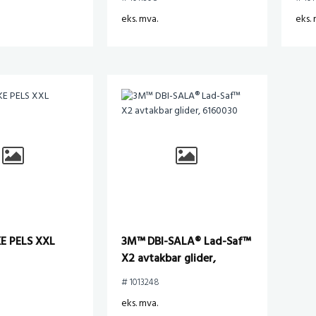
eks. mva.
eks. 
E PELS XXL
3M™ DBI-SALA® Lad-Saf™
X2 avtakbar glider,
6160030
# 1013248
eks. mva.