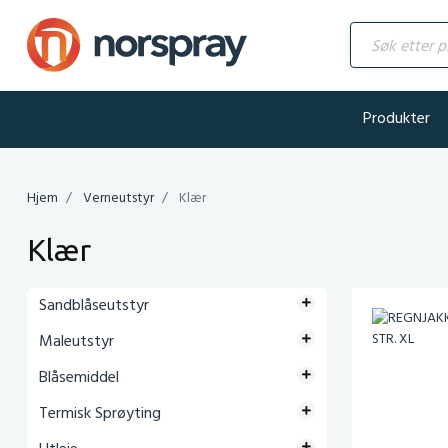
Søk etter produ
Produkter
Hjem
Verneutstyr
Klær
Klær
Sandblåseutstyr
Maleutstyr
Blåsemiddel
Termisk Sprøyting