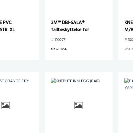
E PVC
3M™ DBI-SALA®
KNE
STR. XL
fallbeskyttelse for
M/B
verktøy, Clip2Loop
# 1002731
# 10
spiralverktøyfeste, 10-
eks. mva.
eks. 
pakning, 1500060