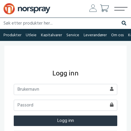
Søk etter produkter her...
Søk
Produkter
Utleie
Kapitalvarer
Service
Leverandører
Om oss
K
Logg inn
Logg inn