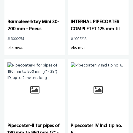
Rørmaleverktøy Mini 30-
INTERNAL PIPECOATER
200 mm - Pneus
COMPLETET 125 mm til
300 mm ( 5" - 12")
# 1000954
# 1003218
eks. mva.
eks. mva.
Pipecoater-II for pipes of
Pipecoater IV Incl tip no.