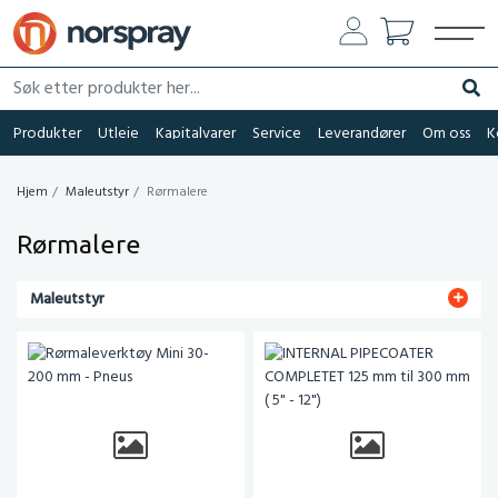
Søk etter produkter her...
Søk
Produkter
Utleie
Kapitalvarer
Service
Leverandører
Om oss
K
Hjem
Maleutstyr
Rørmalere
Rørmalere
Maleutstyr