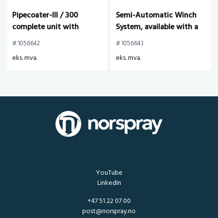
Pipecoater-III / 300
Semi-Automatic Winch
complete unit with
System, available with a
scissor-type centering
speed of 2-15 mtr/min
# 1056642
# 1056643
carriage (5-12')
eks. mva.
eks. mva.
YouTube
LinkedIn
+47 51 22 07 00
post@norspray.no