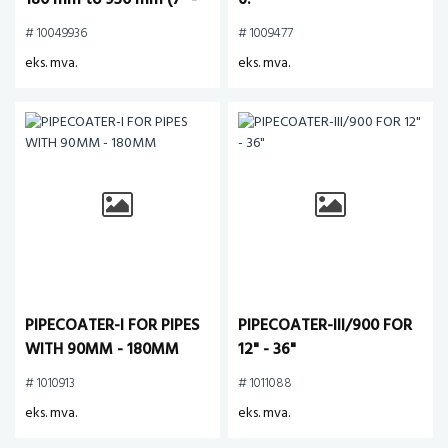
180 mm to 950 mm (7" -
6.
38") ID, upto 2 meters
# 10049936
# 1009477
long
eks. mva.
eks. mva.
PIPECOATER-I FOR PIPES
PIPECOATER-III/900 FOR
WITH 90MM - 180MM
12" - 36"
# 1010913
# 1011088
eks. mva.
eks. mva.