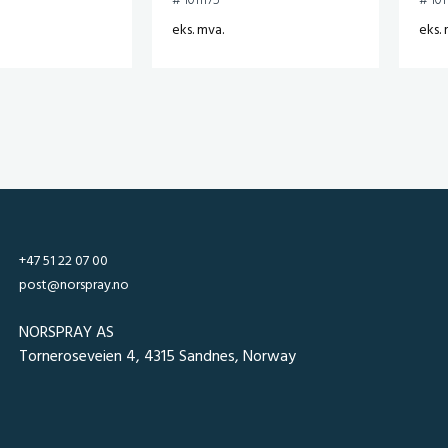
# 1011175
# 101
eks. mva.
eks. 
+47 51 22 07 00
post@norspray.no
NORSPRAY AS
Torneroseveien 4, 4315 Sandnes, Norway