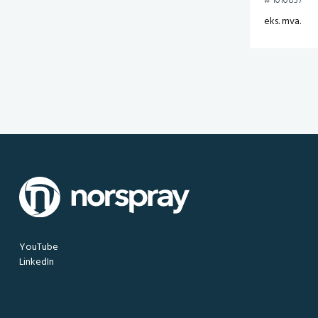
# 1010837
eks. mva.
YouTube
LinkedIn