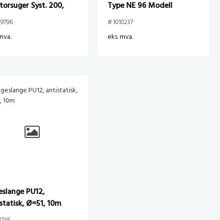
torsuger Syst. 200,
Type NE 96 Modell
4.
Ab722A
09796
# 1010237
mva.
eks. mva.
eslange PU12,
statisk, Ø=51, 10m