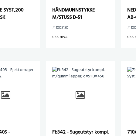
E SYST,200
HÅNDMUNNSTYKKE
NED
ISK
M/STUSS D-51
AB-
200
# 1003130
# 10
eks. mva.
eks. 
405 -
Fb342 - Sugeutstyr kompl.
710