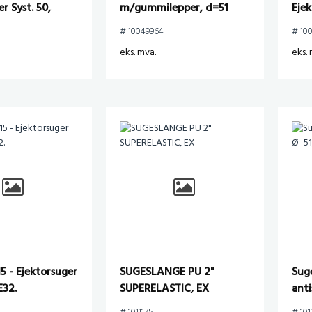
r Syst. 50,
m/gummilepper, d=51
Ejek
B=450
NE7
# 10049964
# 10
eks. mva.
eks. 
15 - Ejektorsuger
SUGESLANGE PU 2"
Sug
E32.
SUPERELASTIC, EX
anti