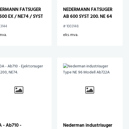
ERMANN FATSUGER
NEDERMANN FATSUGER
600 EX / NE74 / SYST
AB 600 SYST 200. NE 64
.
03144
# 1003148
mva.
eks. mva.
A - Ab710 -
Nederman industrisuger