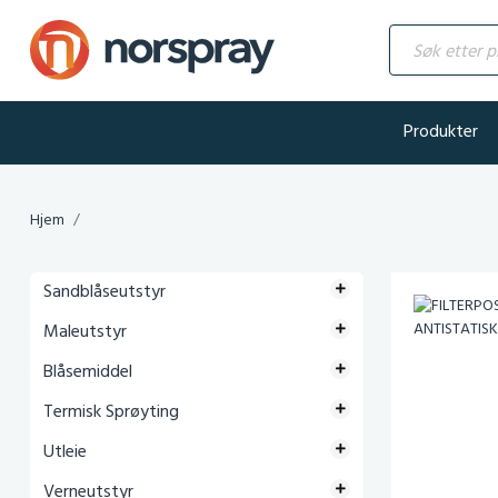
Søk etter produ
Produkter
Hjem
Sandblåseutstyr
Maleutstyr
Blåsemiddel
Termisk Sprøyting
Utleie
Verneutstyr