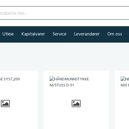
kter her...
Utleie
Kapitalvarer
Service
Leverandører
Om oss