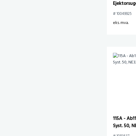
Ejektorsuge
NE52.
# 10049925
eks. mva.
115A - Ab1
Syst. 50, N