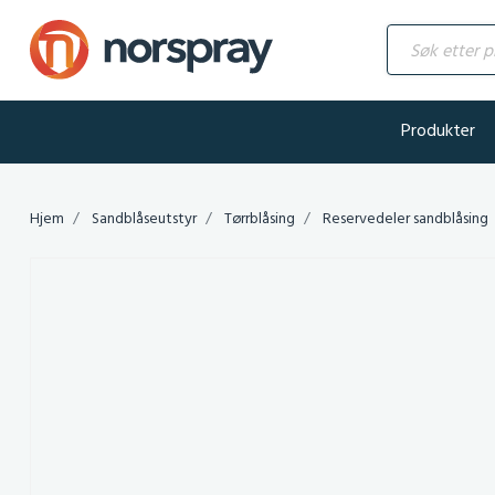
Søk etter produ
Produkter
Hjem
Sandblåseutstyr
Tørrblåsing
Reservedeler sandblåsing