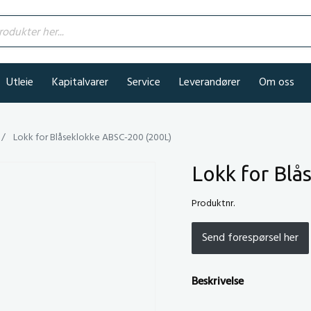
kter her...
Utleie
Kapitalvarer
Service
Leverandører
Om oss
Lokk for Blåseklokke ABSC-200 (200L)
Lokk for Blå
Produktnr.
Send forespørsel her
Beskrivelse