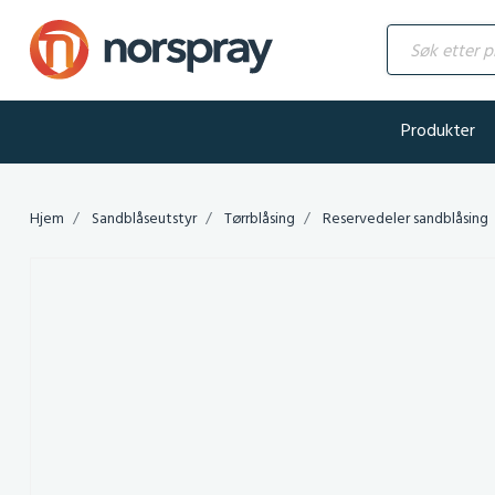
Søk etter produ
Produkter
Hjem
Sandblåseutstyr
Tørrblåsing
Reservedeler sandblåsing