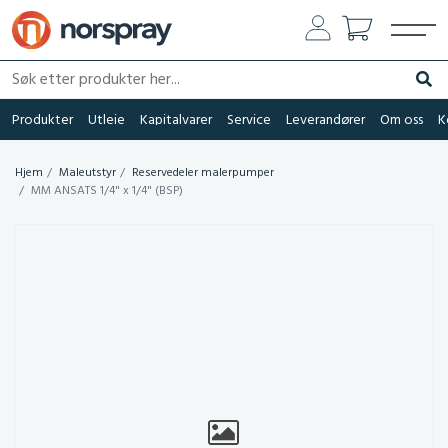
Søk etter produkter her...
Søk
Produkter
Utleie
Kapitalvarer
Service
Leverandører
Om oss
K
Hjem
Maleutstyr
Reservedeler malerpumper
MM ANSATS 1/4" x 1/4" (BSP)