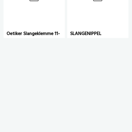
Oetiker Slangeklemme 11-
SLANGENIPPEL
13mm
M/OMLØPER
# 1000979
# 1001043
eks. mva.
eks. mva.
YouTube