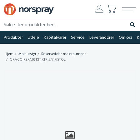
Søk etter produkter her...
Søk
Produkter
Utleie
Kapitalvarer
Service
Leverandører
Om oss
K
Hjem
Maleutstyr
Reservedeler malerpumper
GRACO REPAIR KIT XTR 5/7 PISTOL