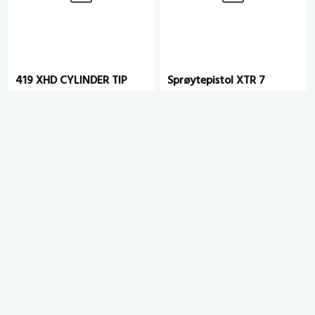
419 XHD CYLINDER TIP
Sprøytepistol XTR 7
500bar 7/8"
# 1002385
# 1002628
eks. mva.
eks. mva.
YouTube