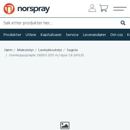
Søk etter produkter her...
Søk
Produkter
Utleie
Kapitalvarer
Service
Leverandører
Om oss
K
Hjem
Maleutstyr
Lavtrykksutstyr
Sagola
Overkoppsprøyte 3300G GTO m/ dyse 1,8 (HVLP)