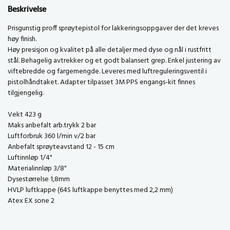
Beskrivelse
Prisgunstig proff sprøytepistol for lakkeringsoppgaver der det kreves
høy finish.
Høy presisjon og kvalitet på alle detaljer med dyse og nål i rustfritt
stål. Behagelig avtrekker og et godt balansert grep. Enkel justering av
viftebredde og fargemengde. Leveres med luftreguleringsventil i
pistolhåndtaket. Adapter tilpasset 3M PPS engangs-kit finnes
tilgjengelig.
Vekt 423 g
Maks anbefalt arb.trykk 2 bar
Luftforbruk 360 l/min v/2 bar
Anbefalt sprøyteavstand 12 - 15 cm
Luftinnløp 1/4"
Materialinnløp 3/8"
Dysestørrelse 1,8mm
HVLP luftkappe (64S luftkappe benyttes med 2,2 mm)
Atex EX sone 2