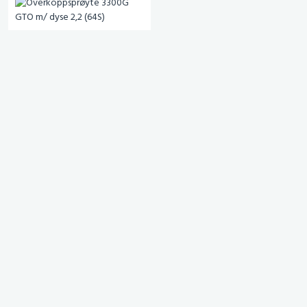
Overkoppsprøyte 3300G
GTO m/ dyse 2,2 (64S)
# 1019354
eks. mva.