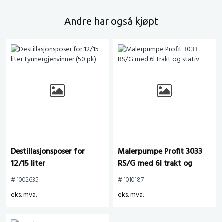
Andre har også kjøpt
Destillasjonsposer for
Malerpumpe Profit 3033
12/15 liter
RS/G med 6l trakt og
tynnergjenvinner (50 pk)
stativ
# 1002635
# 1010187
eks. mva.
eks. mva.