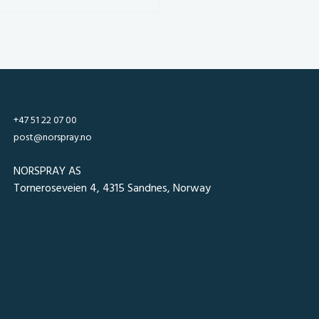
+47 51 22 07 00
post@norspray.no
NORSPRAY AS
Torneroseveien 4, 4315 Sandnes, Norway