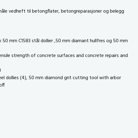
måle vedheft til betongflater, betongreparasjoner og belegg
k 50 mm C1583 stål dollier ,50 mm diamant hullfres og 50 mm
ensile strength of concrete surfaces and concrete repairs and
3
l dollies (4), 50 mm diamond grit cutting tool with arbor
ff