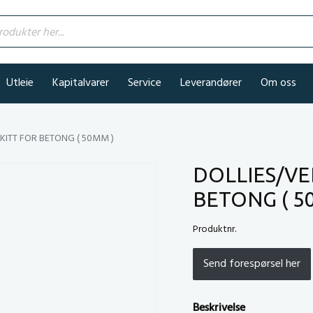
kter her...
Utleie
Kapitalvarer
Service
Leverandører
Om oss
KITT FOR BETONG ( 50MM )
DOLLIES/VE
BETONG ( 5
Produktnr.
Send forespørsel her
Beskrivelse