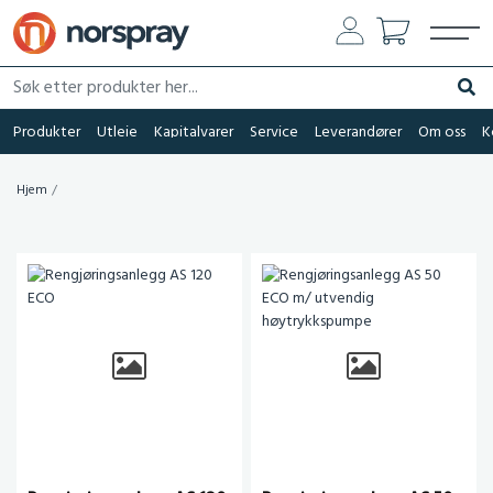
Søk etter produkter her...
Søk
Produkter
Utleie
Kapitalvarer
Service
Leverandører
Om oss
K
Hjem