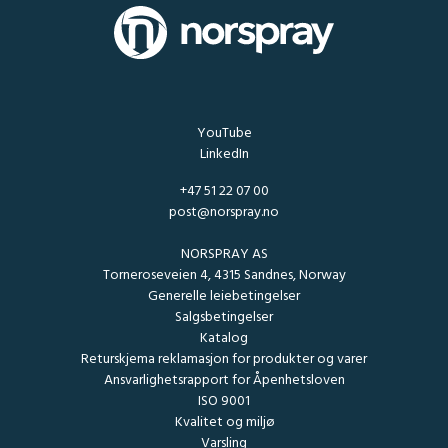
YouTube
LinkedIn
+47 51 22 07 00
post@norspray.no
NORSPRAY AS
Torneroseveien 4, 4315 Sandnes, Norway
Generelle leiebetingelser
Salgsbetingelser
Katalog
Returskjema reklamasjon for produkter og varer
Ansvarlighetsrapport for Åpenhetsloven
ISO 9001
Kvalitet og miljø
Varsling